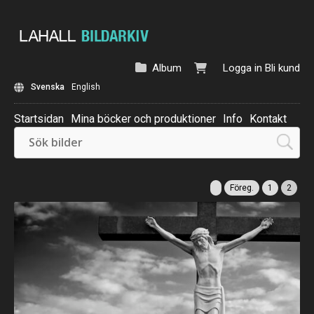
Album
Logga in
Bli kund
Svenska
English
Startsidan
Mina böcker och produktioner
Info
Kontakt
Beställ: Kalender 2025
Föreg.
1
2