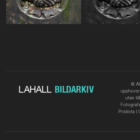
© Al
upphovsrä
utan ti
Fotograf
Prislista
|