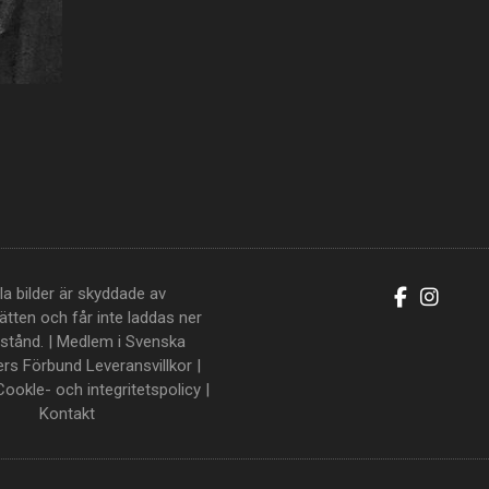
la bilder är skyddade av
tten och får inte laddas ner
llstånd. | Medlem i Svenska
ers Förbund
Leveransvillkor
|
Cookle- och integritetspolicy
|
Kontakt