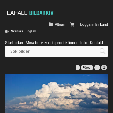
Album
Logga in
Bli kund
Svenska
English
Startsidan
Mina böcker och produktioner
Info
Kontakt
Beställ: Kalender 2025
Föreg.
1
2