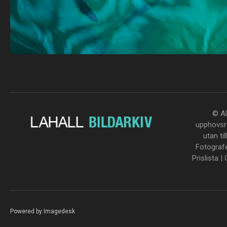
© Al
upphovsrä
utan ti
Fotograf
Prislista
|
Powered by
Imagedesk