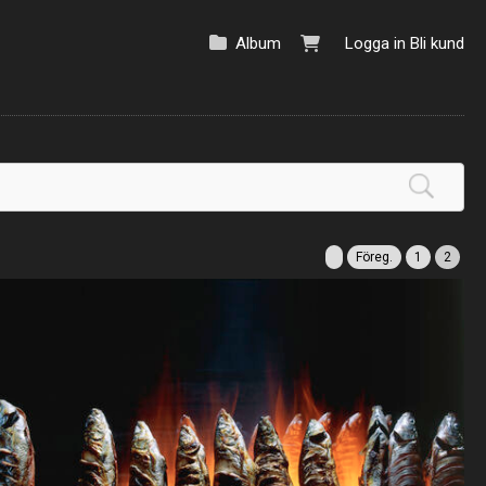
Album
Logga in
Bli kund
Föreg.
1
2