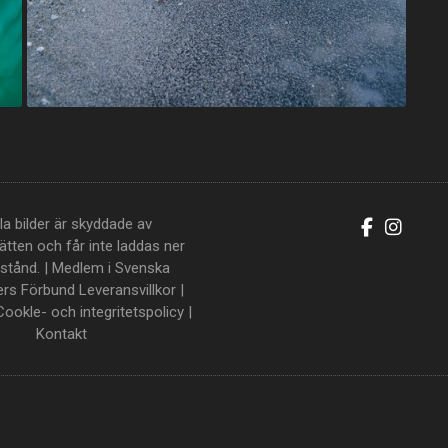
la bilder är skyddade av
tten och får inte laddas ner
llstånd. | Medlem i Svenska
ers Förbund
Leveransvillkor
|
Cookle- och integritetspolicy
|
Kontakt