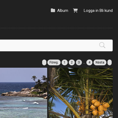
Album
Logga in
Bli kund
...
Föreg.
1
2
3
4
Nästa