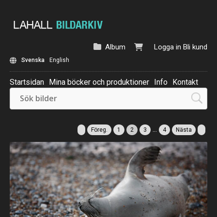
Album
Logga in
Bli kund
Svenska
English
Startsidan
Mina böcker och produktioner
Info
Kontakt
Beställ: Kalender 2025
...
Föreg.
1
2
3
4
Nästa