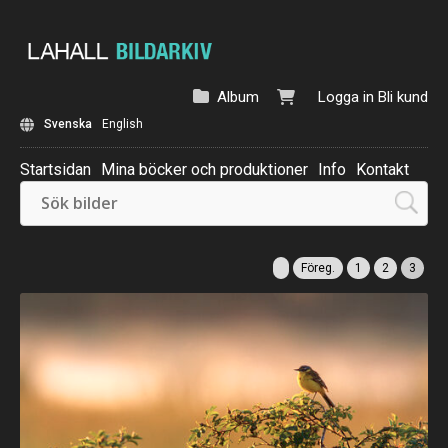
Album
Logga in
Bli kund
Svenska
English
Startsidan
Mina böcker och produktioner
Info
Kontakt
Beställ: Kalender 2025
Föreg.
1
2
3