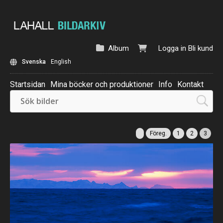
Album
Logga in
Bli kund
Svenska
English
Startsidan
Mina böcker och produktioner
Info
Kontakt
Beställ: Kalender 2025
Föreg.
1
2
3