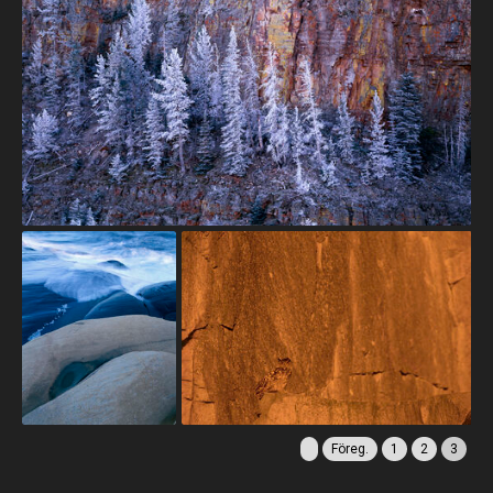
Föreg.
1
2
3