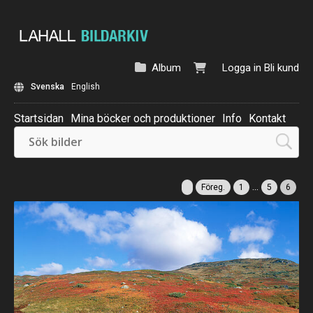
Album
Logga in
Bli kund
Svenska
English
Startsidan
Mina böcker och produktioner
Info
Kontakt
Beställ: Kalender 2025
...
Föreg.
1
5
6