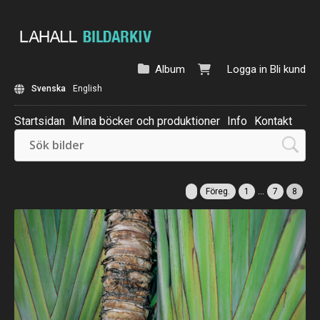
Album
Logga in
Bli kund
Svenska
English
Startsidan
Mina böcker och produktioner
Info
Kontakt
Beställ: Kalender 2025
...
Föreg.
1
7
8