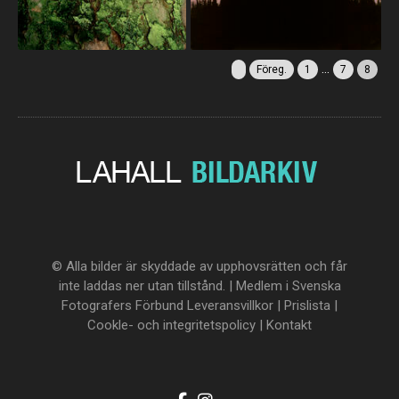
...
Föreg.
1
7
8
© Alla bilder är skyddade av upphovsrätten och får
inte laddas ner utan tillstånd. | Medlem i Svenska
Fotografers Förbund
Leveransvillkor
|
Prislista
|
Cookle- och integritetspolicy
|
Kontakt