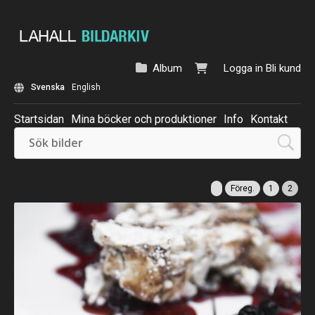
Album
Logga in
Bli kund
Svenska
English
Startsidan
Mina böcker och produktioner
Info
Kontakt
Beställ: Kalender 2025
Föreg.
1
2